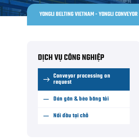
YONGLI BELTING VIETNAM - YONGLI CONVEYOR 
DỊCH VỤ CÔNG NGHIỆP
Conveyor processing on
request
Dán gân & bèo băng tải
Nối đầu tại chỗ