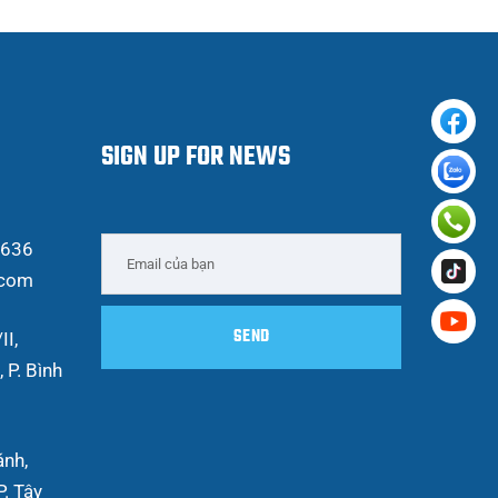
SIGN UP FOR NEWS
 636
.com
II,
 P. Bình
ánh,
. Tây