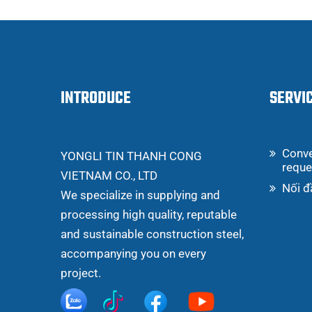
INTRODUCE
SERVI
Conve
YONGLI TIN THANH CONG
reque
VIETNAM CO., LTD
Nối đ
We specialize in supplying and
processing high quality, reputable
and sustainable construction steel,
accompanying you on every
project.