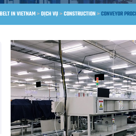
BELT IN VIETNAM
>
DỊCH VỤ
>
CONSTRUCTION
>
CONVEYOR PROC