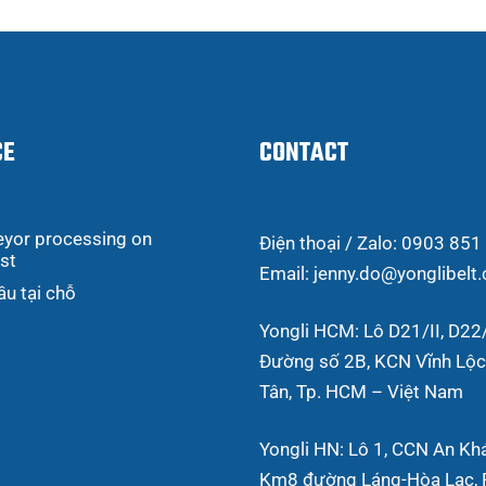
CE
CONTACT
yor processing on
Điện thoại / Zalo: 0903 851
st
Email: jenny.do@yonglibelt
ầu tại chỗ
Yongli HCM: Lô D21/II, D22/
Đường số 2B, KCN Vĩnh Lộc,
Tân, Tp. HCM – Việt Nam
Yongli HN: Lô 1, CCN An Kh
Km8 đường Láng-Hòa Lạc, P