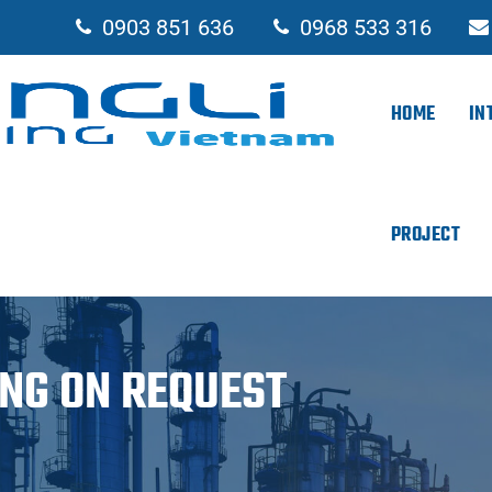
0903 851 636
0968 533 316
HOME
IN
PROJECT
NG ON REQUEST