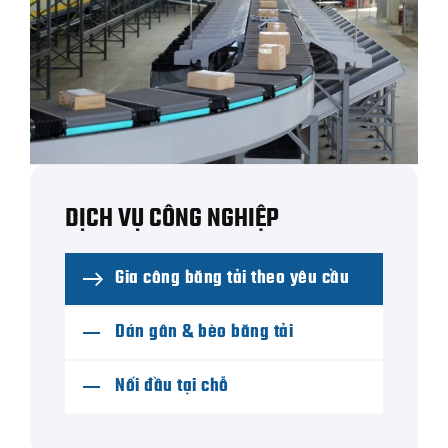
DỊCH VỤ CÔNG NGHIỆP
Gia công băng tải theo yêu cầu
Dán gân & bèo băng tải
Nối đầu tại chỗ