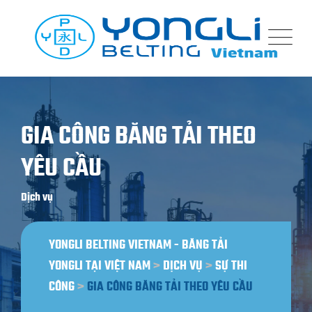
GIA CÔNG BĂNG TẢI THEO
YÊU CẦU
Dịch vụ
YONGLI BELTING VIETNAM - BĂNG TẢI
YONGLI TẠI VIỆT NAM
>
DỊCH VỤ
>
SỰ THI
CÔNG
>
GIA CÔNG BĂNG TẢI THEO YÊU CẦU