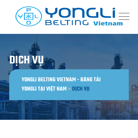
Bỏ
qua
nội
dung
DỊCH VỤ
YONGLI BELTING VIETNAM - BĂNG TẢI
YONGLI TẠI VIỆT NAM
>
DỊCH VỤ