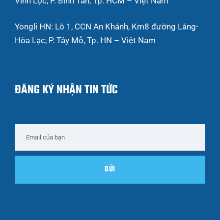
Vĩnh Lộc, P. Bình Tân, Tp. HCM – Việt Nam
Yongli HN: Lô 1, CCN An Khánh, Km8 đường Láng-
Hòa Lạc, P. Tây Mỗ, Tp. HN – Việt Nam
ĐĂNG KÝ NHẬN TIN TỨC