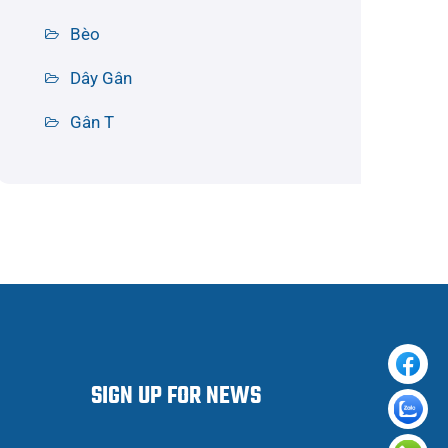
Bèo
Dây Gân
Gân T
SIGN UP FOR NEWS