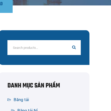
LD
Search
for:
DANH MỤC SẢN PHẨM
Băng tải
Băng tải Nỉ