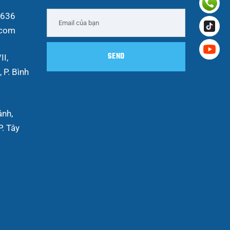
 636
.com
II,
 P. Bình
ánh,
. Tây