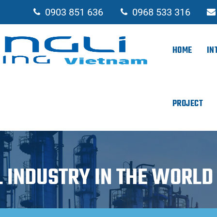
0903 851 636
0968 533 316
HOME
IN
PROJECT
 INDUSTRY IN THE WORLD