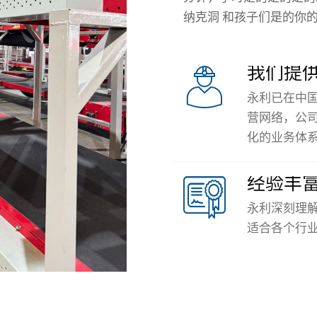
纳克
洞
和孩子们
是的
你
我们提
永利已在中
营网络，公
化的业务体
经验丰
永利深刻理
适合各个行