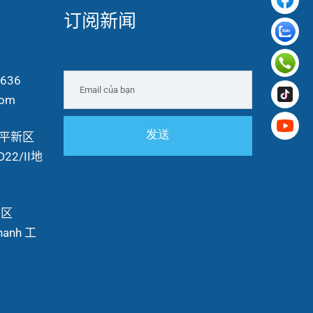
订阅新闻
 636
com
市平新区
22/II地
莫区
hanh 工