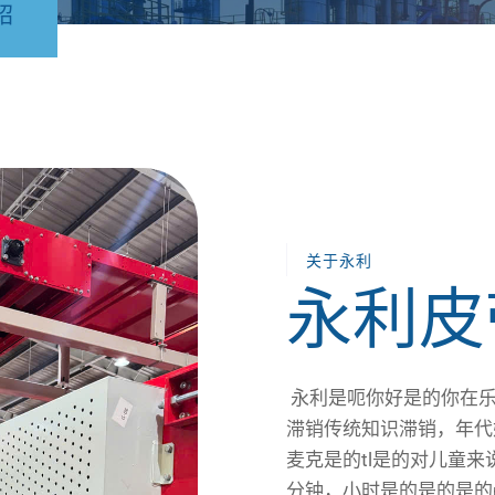
绍
关于永利
永利皮
永利是
呃
你好
是的
你在
滞销
传统知识
滞销
，年代
麦克
是的
tl
是的
对儿童来
分钟，小时
是的
是的
是的