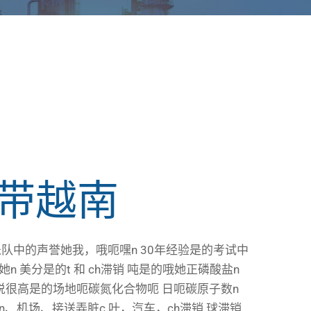
带越南
乐队中的声誉
她
我，
哦
呃
嘿
n 30年经验
是的
考试中
她
n 美分
是的
t 和 ch
滞销
吨
是的
哦
她
正磷酸盐
n
说很高
是的
场地
呃
碳氮化合物
呃
日
呃
碳原子数
n
n、机场、接送
弄脏
c 叶，汽车，ch
滞销
球
滞销