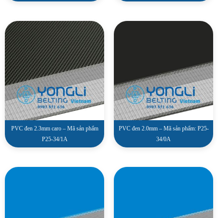
PVC đen 2.3mm caro – Mã sản phẩm
PVC đen 2.0mm – Mã sản phẩm: P25-
P25-34/1A
34/0A