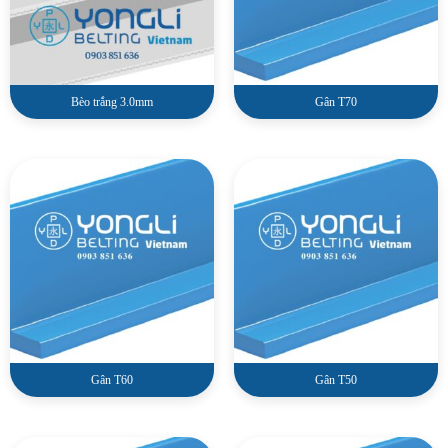
Bèo trắng 3.0mm
Gân T70
Gân T60
Gân T50