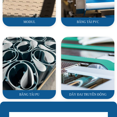
MODUL
BĂNG TẢI PVC
BĂNG TẢI PU
DÂY ĐAI TRUYỀN ĐỘNG