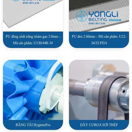
PU đồng nhất trắng nhám gạo 3.0mm –
PU đen 2.60mm – Mã sản phẩm: U22-
Mã sản phẩm: U130/44K-W
34/33 PDA
BĂNG TẢI HygienePro
DÂY CUROA SỢI THÉP