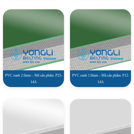
PVC xanh 2.0mm – Mã sản phẩm: P25-
PVC xanh 1.0mm – Mã sản phẩm: P12-
14A
14A