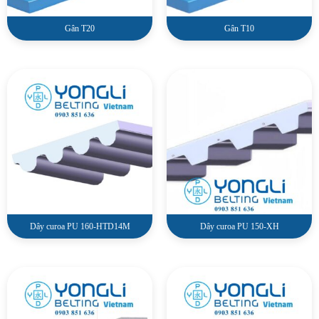
Gân T20
Gân T10
Dây curoa PU 160-HTD14M
Dây curoa PU 150-XH