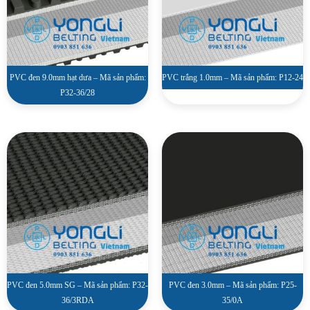
PVC đen 9.0mm hạt dưa – Mã sản phẩm:
PVC trắng 1.0mm – Mã sản phẩm: P12-24
P32-36/28
PVC đen 5.0mm SG – Mã sản phẩm: P32-
PVC đen 3.0mm – Mã sản phẩm: P25-
36/3RDA
35/0A