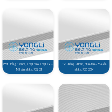
PVC trắng 3.0mm, 1 mặt caro 1 mặt PVC
PVC trắng 3.0mm, chịu dầu – Mã sản
– Mã sản phẩm: P22-21
phẩm: P25-25N