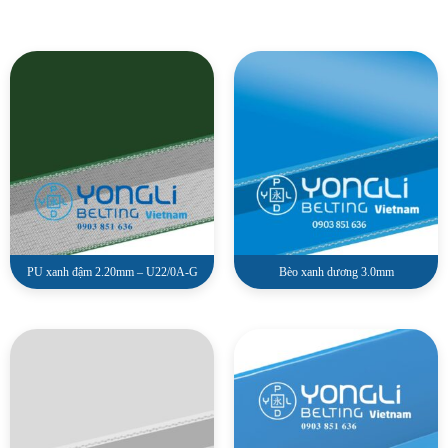
PU xanh đậm 2.20mm – U22/0A-G
Bèo xanh dương 3.0mm