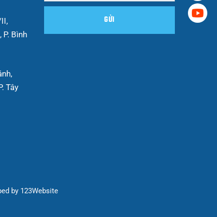
II,
 P. Bình
ánh,
. Tây
ped by
123Website