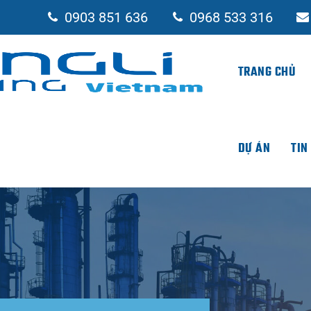
0903 851 636
0968 533 316
TRANG CHỦ
DỰ ÁN
TIN