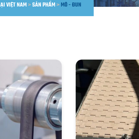
TẠI VIỆT NAM
>
SẢN PHẨM
>
MÔ - ĐUN