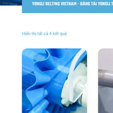
YONGLI BELTING VIETNAM - BĂNG TẢI YONGLI 
Hiển thị tất cả 4 kết quả