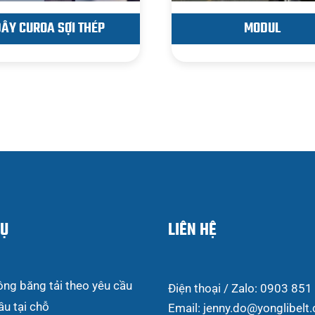
DÂY CUROA SỢI THÉP
MODUL
VỤ
LIÊN HỆ
ông băng tải theo yêu cầu
Điện thoại / Zalo: 0903 851
ầu tại chỗ
Email: jenny.do@yonglibelt