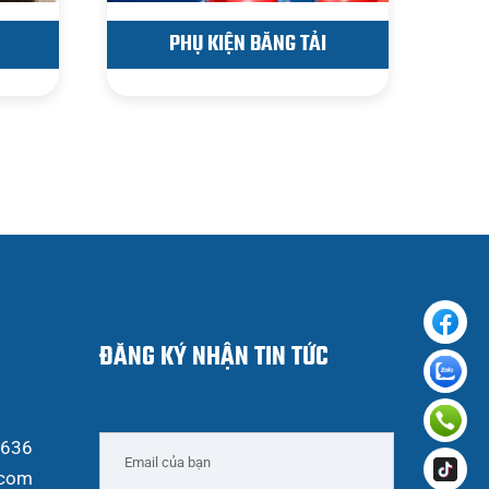
PHỤ KIỆN BĂNG TẢI
ĐĂNG KÝ NHẬN TIN TỨC
 636
.com