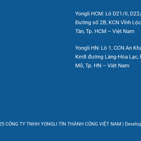
Yongli HCM: Lô D21/II, D22/
Đường số 2B, KCN Vĩnh Lộc,
Tân, Tp. HCM – Việt Nam
Yongli HN: Lô 1, CCN An Kh
Km8 đường Láng-Hòa Lạc, P
Mỗ, Tp. HN – Việt Nam
025 CÔNG TY TNHH YONGLI TÍN THÀNH CÔNG VIỆT NAM | Develo