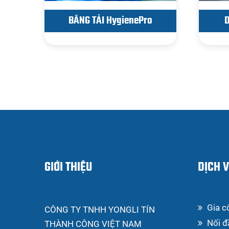
BĂNG TẢI HygienePro
GIỚI THIỆU
DỊCH 
Gia c
CÔNG TY TNHH YONGLI TÍN
Nối đ
THÀNH CÔNG VIỆT NAM