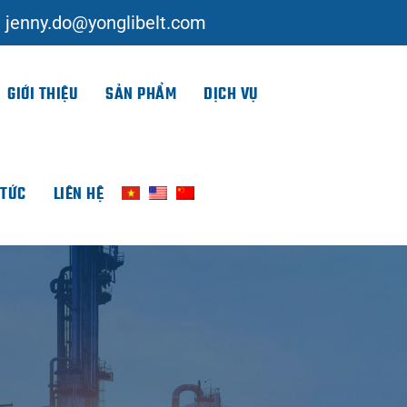
jenny.do@yonglibelt.com
GIỚI THIỆU
SẢN PHẨM
DỊCH VỤ
 TỨC
LIÊN HỆ