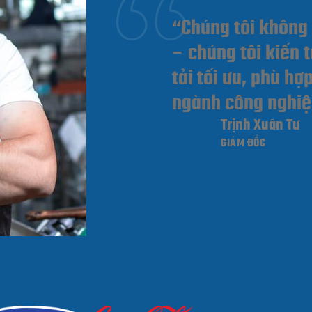
“Chúng tôi không 
– chúng tôi kiến 
tải tối ưu, phù hợ
ngành công nghiệ
là sự kết hợp giữa
Trịnh Xuân Tư
GIÁM ĐỐC
hiểu biết sâu sắc 
và tinh thần cải ti