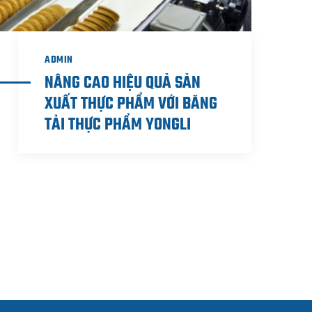
ADMIN
NÂNG CAO HIỆU QUẢ SẢN
XUẤT THỰC PHẨM VỚI BĂNG
TẢI THỰC PHẨM YONGLI