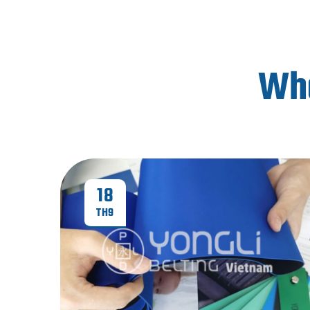
Wha
18
TH9