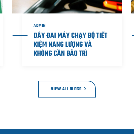
ADMIN
DÂY ĐAI MÁY CHẠY BỘ TIẾT
KIỆM NĂNG LƯỢNG VÀ
KHÔNG CẦN BẢO TRÌ
VIEW ALL BLOGS