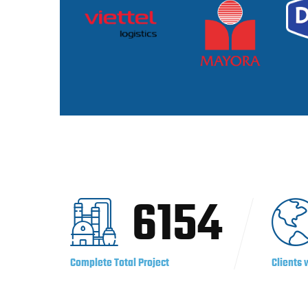
6154
Complete Total Project
Clients 