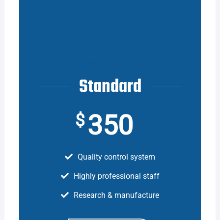
Professional Service
Standard
350
$
month
Quality control system
Highly professional staff
Research & manufacture