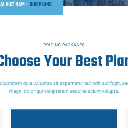
TẠI VIỆT NAM
>
OUR PLANS
PRICING PACKAGES
Choose Your Best Pla
uptatem quia voluptas sit aspernatur aut odit aut fugit, s
magni dolor qui voluptatem sequine sciunt volupta.