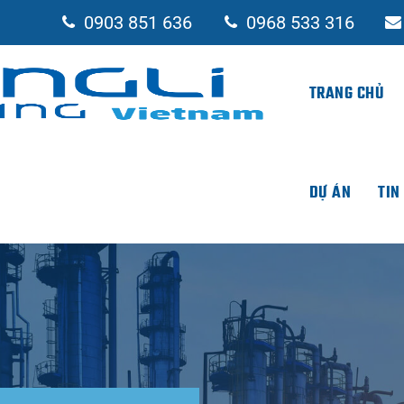
0903 851 636
0968 533 316
TRANG CHỦ
DỰ ÁN
TIN