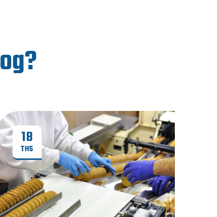
log?
18
TH5