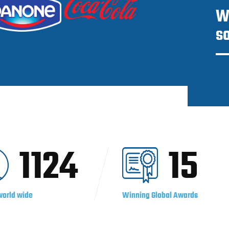
W
s
1124
15
world wide
Winning Global Awards