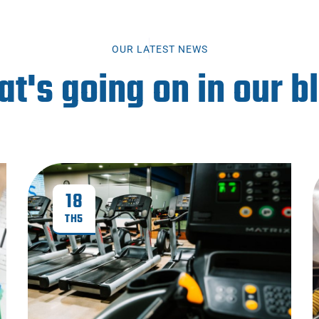
OUR LATEST NEWS
t's going on in our b
18
TH5