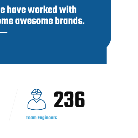
e have worked with
ome awesome brands.
236
Team Engineers