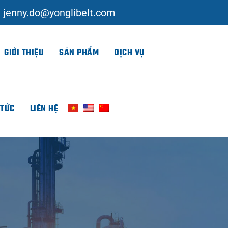
jenny.do@yonglibelt.com
GIỚI THIỆU
SẢN PHẨM
DỊCH VỤ
 TỨC
LIÊN HỆ