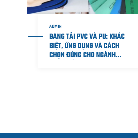
ADMIN
BĂNG TẢI PVC VÀ PU: KHÁC
BIỆT, ỨNG DỤNG VÀ CÁCH
CHỌN ĐÚNG CHO NGÀNH
SẢN XUẤT.