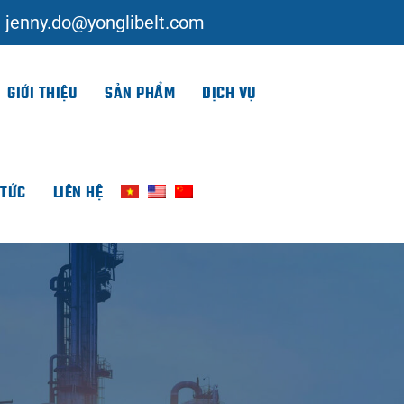
jenny.do@yonglibelt.com
GIỚI THIỆU
SẢN PHẨM
DỊCH VỤ
 TỨC
LIÊN HỆ