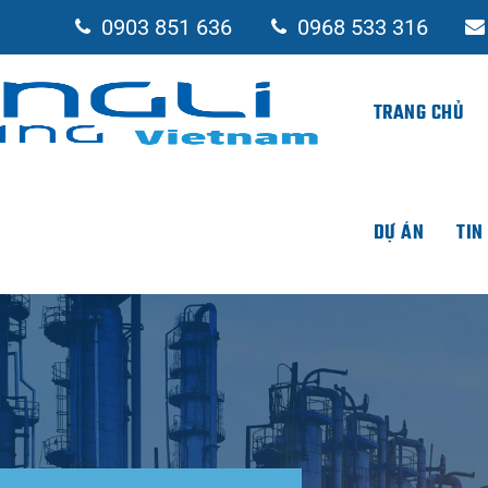
0903 851 636
0968 533 316
TRANG CHỦ
DỰ ÁN
TIN