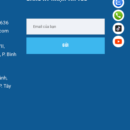
 636
.com
II,
 P. Bình
ánh,
. Tây