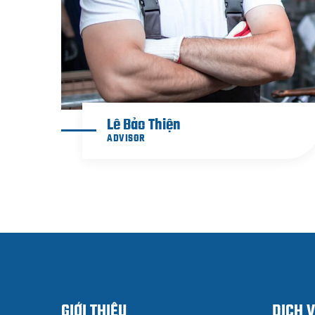
Lê Bảo Thiện
ADVISOR
GIỚI THIỆU
DỊCH 