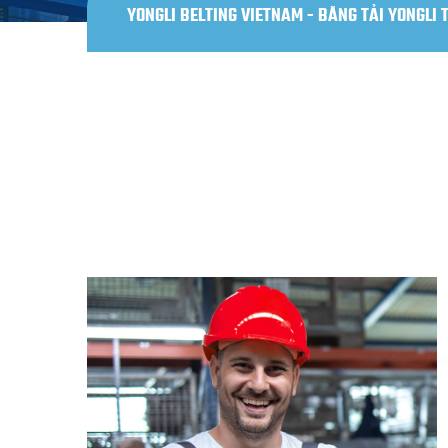
YONGLI BELTING VIETNAM - BĂNG TẢI YONGLI 