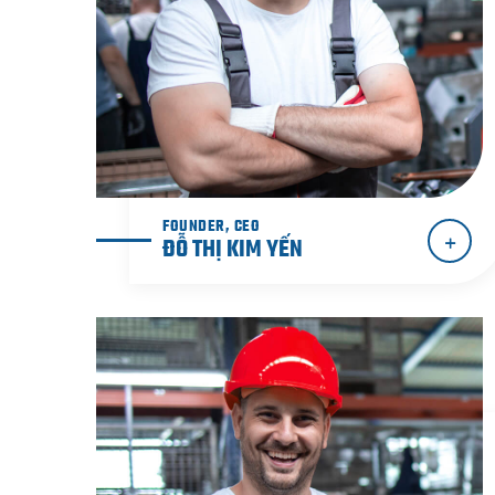
FOUNDER, CEO
ĐỖ THỊ KIM YẾN