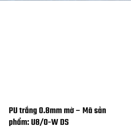
PU trắng 0.8mm mờ – Mã sản
phẩm: U8/0-W DS