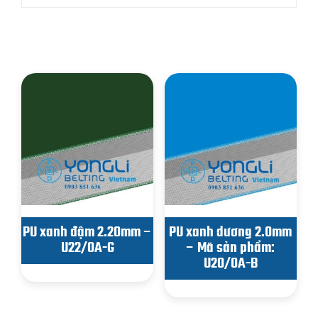
Sản phẩm tương tự
PU xanh đậm 2.20mm –
PU xanh dương 2.0mm
U22/0A-G
– Mã sản phẩm:
U20/0A-B