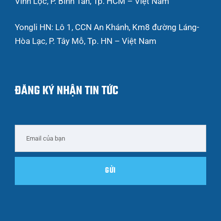
Vĩnh Lộc, P. Bình Tân, Tp. HCM – Việt Nam
Yongli HN: Lô 1, CCN An Khánh, Km8 đường Láng-
Hòa Lạc, P. Tây Mỗ, Tp. HN – Việt Nam
ĐĂNG KÝ NHẬN TIN TỨC