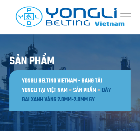
Bỏ
qua
nội
dung
SẢN PHẨM
YONGLI BELTING VIETNAM - BĂNG TẢI
YONGLI TẠI VIỆT NAM
>
SẢN PHẨM
>
DÂY
ĐAI XANH VÀNG 2.0MM-2.0MM GY