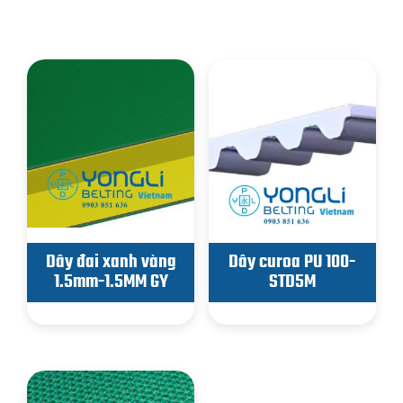
Sản phẩm tương tự
Dây đai xanh vàng
Dây curoa PU 100-
1.5mm-1.5MM GY
STD5M