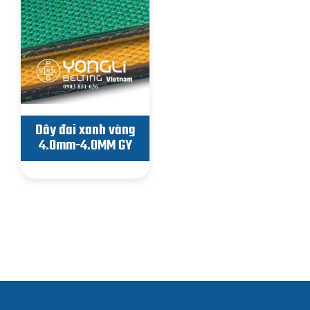
Dây đai xanh vàng
4.0mm-4.0MM GY