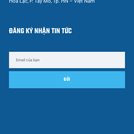
Hòa Lạc, P. Tây Mỗ, Tp. HN – Việt Nam
ĐĂNG KÝ NHẬN TIN TỨC