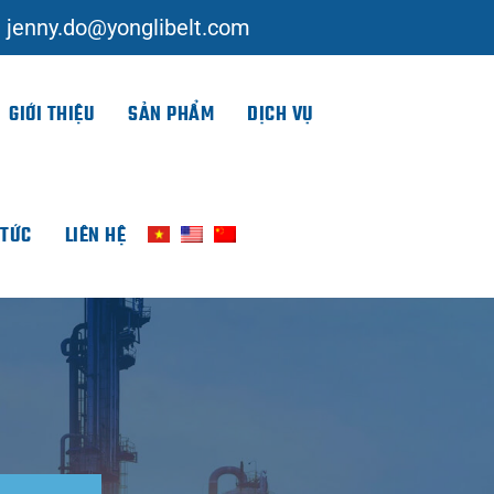
jenny.do@yonglibelt.com
GIỚI THIỆU
SẢN PHẨM
DỊCH VỤ
 TỨC
LIÊN HỆ