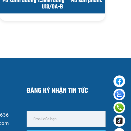
PU xanh dương 1.3mm bóng – Mã sản phẩm:
U13/0A-B
ĐĂNG KÝ NHẬN TIN TỨC
 636
.com