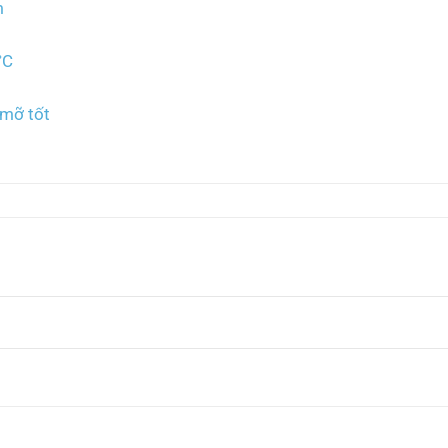
m
°C
 mỡ tốt