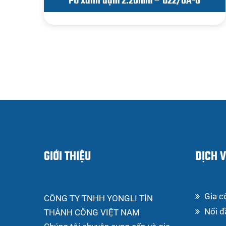
PU xanh đậm 2.20mm – U22/0A-G
GIỚI THIỆU
DỊCH 
Gia c
CÔNG TY TNHH YONGLI TÍN
Nối đ
THÀNH CÔNG VIỆT NAM