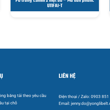
PU trắng 1.0mm 2 mặt bố – Mã sản phẩm:
U11FAI-T
VỤ
LIÊN HỆ
ông băng tải theo yêu cầu
Điện thoại / Zalo: 0903 851
ầu tại chỗ
Email: jenny.do@yonglibelt