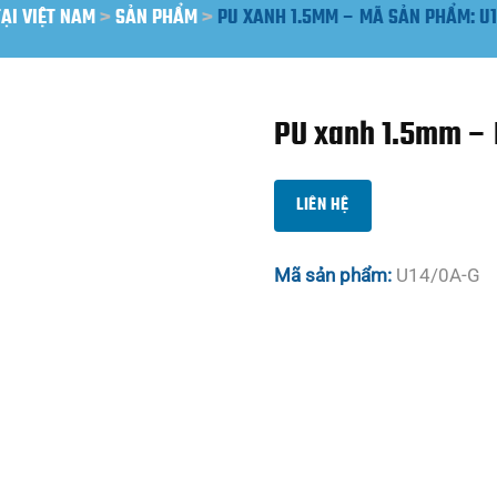
TẠI VIỆT NAM
>
SẢN PHẨM
>
PU XANH 1.5MM – MÃ SẢN PHẨM: U
PU xanh 1.5mm –
LIÊN HỆ
Mã sản phẩm:
U14/0A-G