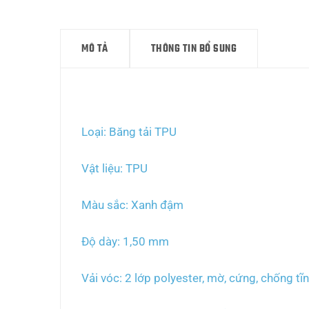
MÔ TẢ
THÔNG TIN BỔ SUNG
Mô tả
Loại: Băng tải TPU
Vật liệu: TPU
Màu sắc: Xanh đậm
Độ dày: 1,50 mm
Vải vóc: 2 lớp polyester, mờ, cứng, chống tĩn