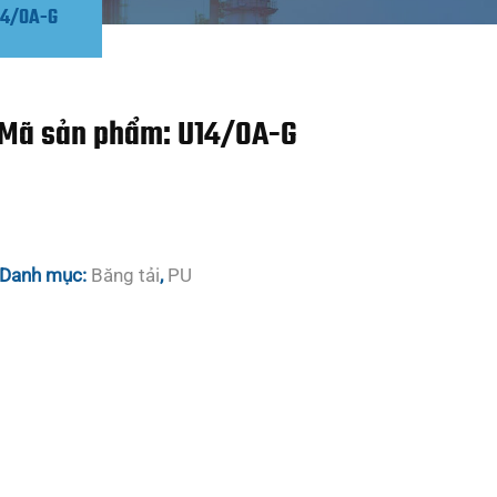
14/0A-G
 Mã sản phẩm: U14/0A-G
Danh mục:
Băng tải
,
PU