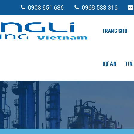
0903 851 636
0968 533 316
TRANG CHỦ
DỰ ÁN
TIN