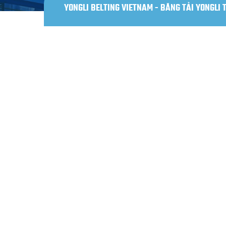
YONGLI BELTING VIETNAM - BĂNG TẢI YONGLI 