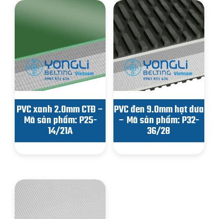
PVC xanh 2.0mm CTĐ –
PVC đen 9.0mm hạt dưa
Mã sản phẩm: P25-
– Mã sản phẩm: P32-
14/21A
36/28