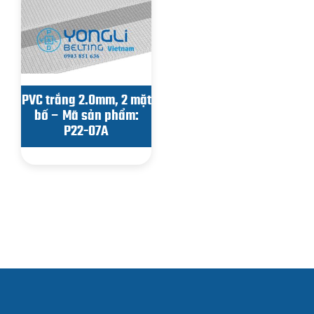
PVC trắng 2.0mm, 2 mặt
bố – Mã sản phẩm:
P22-07A