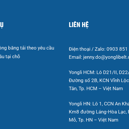
VỤ
LIÊN HỆ
ông băng tải theo yêu cầu
Điện thoại / Zalo: 0903 851
ầu tại chỗ
Email: jenny.do@yonglibelt
Yongli HCM: Lô D21/II, D22/
Đường số 2B, KCN Vĩnh Lộc,
Tân, Tp. HCM – Việt Nam
Yongli HN: Lô 1, CCN An Kh
Km8 đường Láng-Hòa Lạc, P
Mỗ, Tp. HN – Việt Nam