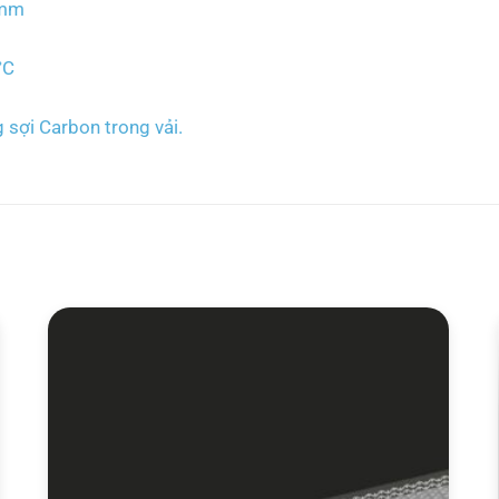
 mm
°C
 sợi Carbon trong vải.