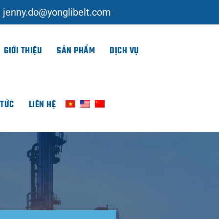
jenny.do@yonglibelt.com
GIỚI THIỆU
SẢN PHẨM
DỊCH VỤ
 TỨC
LIÊN HỆ