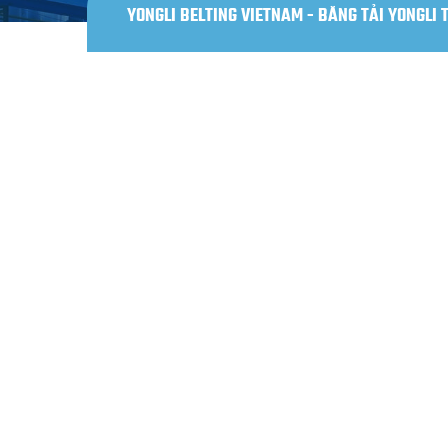
YONGLI BELTING VIETNAM - BĂNG TẢI YONGLI 