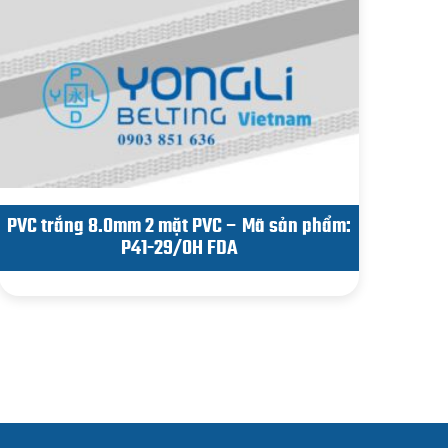
PVC trắng 8.0mm 2 mặt PVC – Mã sản phẩm:
P41-29/0H FDA