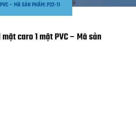
 PVC – MÃ SẢN PHẨM: P22-11
 mặt caro 1 mặt PVC – Mã sản