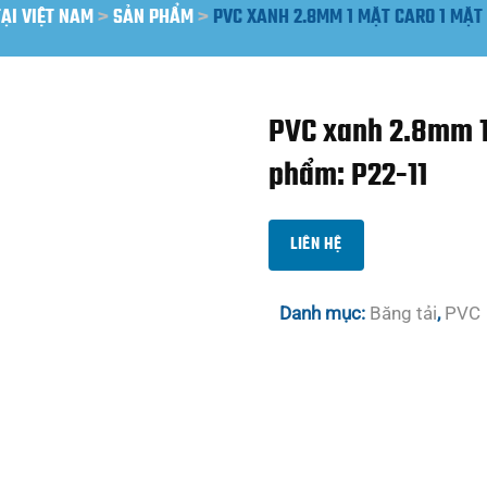
TẠI VIỆT NAM
>
SẢN PHẨM
>
PVC XANH 2.8MM 1 MẶT CARO 1 MẶT
PVC xanh 2.8mm 1
phẩm: P22-11
LIÊN HỆ
Danh mục:
Băng tải
,
PVC