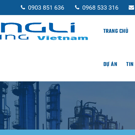
0903 851 636
0968 533 316
TRANG CHỦ
DỰ ÁN
TIN