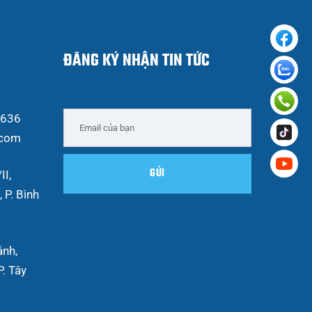
ĐĂNG KÝ NHẬN TIN TỨC
 636
.com
II,
 P. Bình
ánh,
. Tây