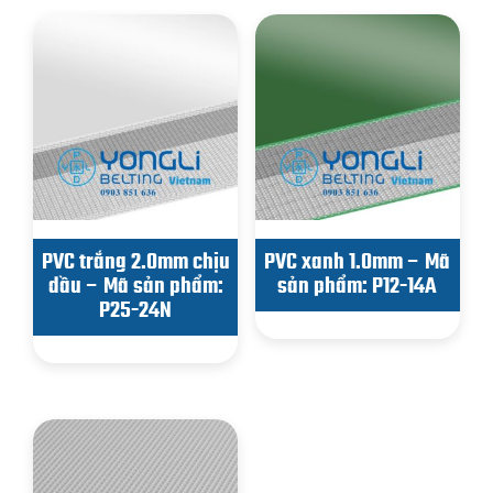
PVC trắng 2.0mm chịu
PVC xanh 1.0mm – Mã
dầu – Mã sản phẩm:
sản phẩm: P12-14A
P25-24N