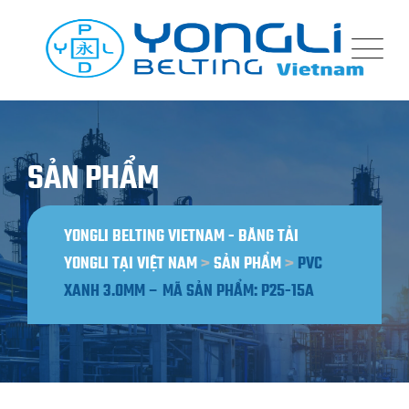
Bỏ
qua
nội
dung
SẢN PHẨM
YONGLI BELTING VIETNAM - BĂNG TẢI
YONGLI TẠI VIỆT NAM
>
SẢN PHẨM
>
PVC
XANH 3.0MM – MÃ SẢN PHẨM: P25-15A