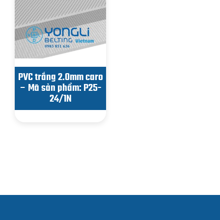
PVC trắng 2.0mm caro
– Mã sản phẩm: P25-
24/1N