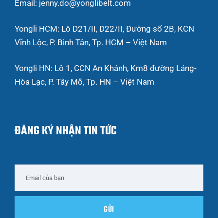
Email: jenny.do@yonglibelt.com
Yongli HCM: Lô D21/II, D22/II, Đường số 2B, KCN
Vĩnh Lộc, P. Bình Tân, Tp. HCM – Việt Nam
Yongli HN: Lô 1, CCN An Khánh, Km8 đường Láng-
Hòa Lạc, P. Tây Mỗ, Tp. HN – Việt Nam
ĐĂNG KÝ NHẬN TIN TỨC