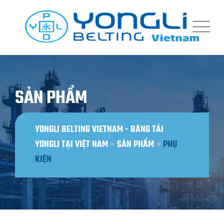
Bỏ
qua
nội
dung
SẢN PHẨM
YONGLI BELTING VIETNAM - BĂNG TẢI
YONGLI TẠI VIỆT NAM
>
SẢN PHẨM
>
PHỤ
KIỆN