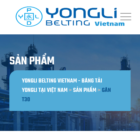
Bỏ
qua
nội
dung
SẢN PHẨM
YONGLI BELTING VIETNAM - BĂNG TẢI
YONGLI TẠI VIỆT NAM
>
SẢN PHẨM
>
GÂN
T30