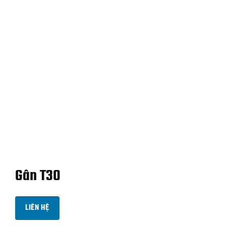
Gân T30
LIÊN HỆ