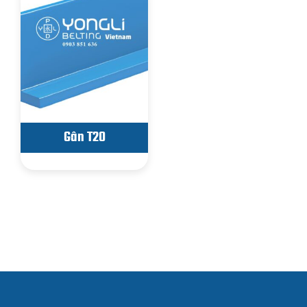
Gân T20