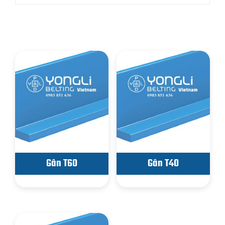
Sản phẩm tương tự
Gân T60
Gân T40