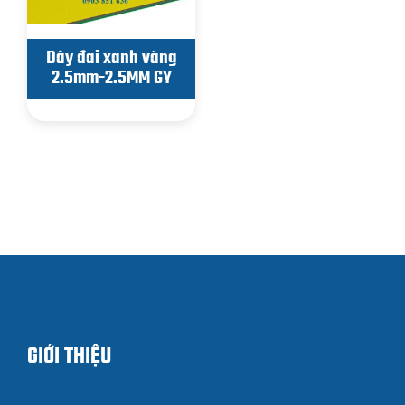
Dây đai xanh vàng
2.5mm-2.5MM GY
GIỚI THIỆU