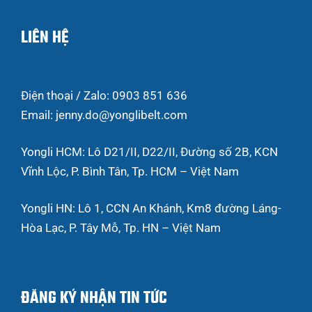
LIÊN HỆ
Điện thoại / Zalo: 0903 851 636
Email: jenny.do@yonglibelt.com
Yongli HCM: Lô D21/II, D22/II, Đường số 2B, KCN
Vĩnh Lộc, P. Bình Tân, Tp. HCM – Việt Nam
Yongli HN: Lô 1, CCN An Khánh, Km8 đường Láng-
Hòa Lạc, P. Tây Mỗ, Tp. HN – Việt Nam
ĐĂNG KÝ NHẬN TIN TỨC