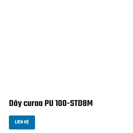
Dây curoa PU 100-STD8M
LIÊN HỆ