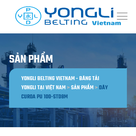
Bỏ
qua
nội
dung
SẢN PHẨM
YONGLI BELTING VIETNAM - BĂNG TẢI
YONGLI TẠI VIỆT NAM
>
SẢN PHẨM
>
DÂY
CUROA PU 100-STD8M