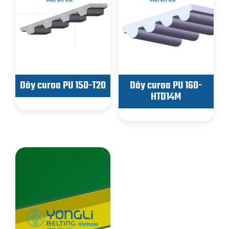
Dây curoa PU 150-T20
Dây curoa PU 160-
HTD14M