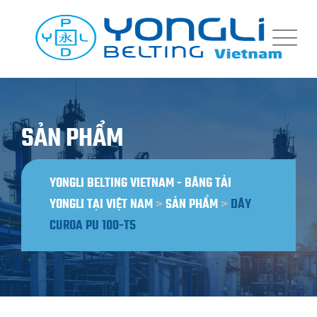
Bỏ
qua
nội
dung
SẢN PHẨM
YONGLI BELTING VIETNAM - BĂNG TẢI
YONGLI TẠI VIỆT NAM
>
SẢN PHẨM
>
DÂY
CUROA PU 100-T5