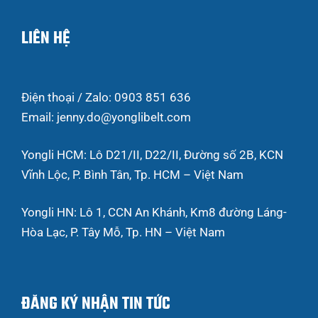
LIÊN HỆ
Điện thoại / Zalo: 0903 851 636
Email: jenny.do@yonglibelt.com
Yongli HCM: Lô D21/II, D22/II, Đường số 2B, KCN
Vĩnh Lộc, P. Bình Tân, Tp. HCM – Việt Nam
Yongli HN: Lô 1, CCN An Khánh, Km8 đường Láng-
Hòa Lạc, P. Tây Mỗ, Tp. HN – Việt Nam
ĐĂNG KÝ NHẬN TIN TỨC