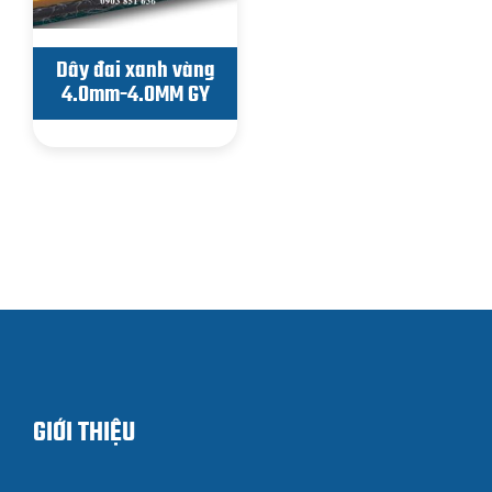
Dây đai xanh vàng
4.0mm-4.0MM GY
GIỚI THIỆU